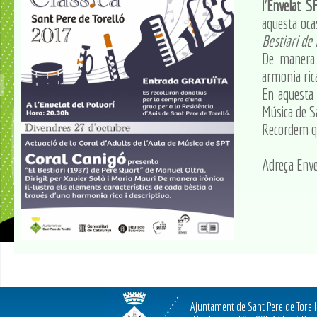
l'
Envelat S
aquesta oca
Bestiari de
De manera i
armonia rica
En aquesta 
Música de S
Recordem qu
Adreça Enve
Ajuntament de Sant Pere de Torel