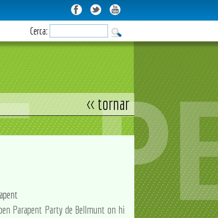
Cerca:
<< tornar
rapent
l'Open Parapent Party de Bellmunt on hi