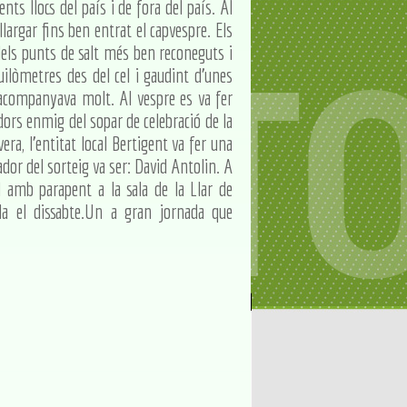
ts llocs del país i de fora del país. Al
largar fins ben entrat el capvespre. Els
dels punts de salt més ben reconeguts i
ilòmetres des del cel i gaudint d'unes
 acompanyava molt. Al vespre es va fer
dors enmig del sopar de celebració de la
ra, l'entitat local Bertigent va fer una
dor del sorteig va ser: David Antolin. A
 amb parapent a la sala de la Llar de
ada el dissabte.Un a gran jornada que