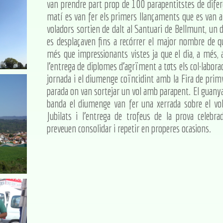
van prendre part prop de 100 parapentitstes de diferen
matí es van fer els primers llançaments que es van al
voladors sortien de dalt al Santuari de Bellmunt, un 
es desplaçaven fins a recórrer el major nombre de qu
més que impressionants vistes ja que el dia, a més,
l'entrega de diplomes d'agrïment a tots els col·labora
jornada i el diumenge coïncidint amb la Fira de primve
parada on van sortejar un vol amb parapent. El guanya
banda el diumenge van fer una xerrada sobre el vol
Jubilats i l'entrega de trofeus de la prova celebr
preveuen consolidar i repetir en properes ocasions.