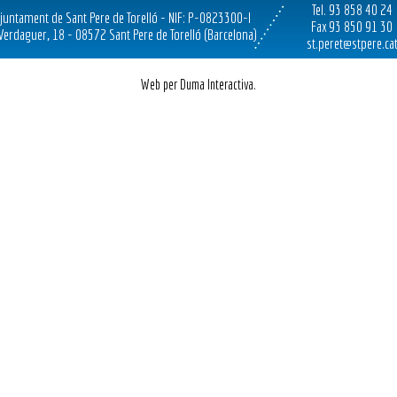
Tel. 93 858 40 24
juntament de Sant Pere de Torelló - NIF: P-0823300-I
Fax 93 850 91 30
 Verdaguer, 18 - 08572 Sant Pere de Torelló (Barcelona)
st.peret@stpere.ca
Web per Duma Interactiva.