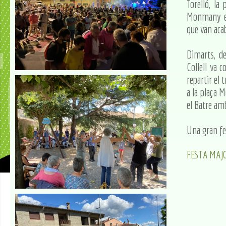
Torelló, la 
Monmany es
que van aca
Dimarts, de
Collell va 
repartir el 
a la plaça M
el Batre am
Una gran fe
FESTA MAJO