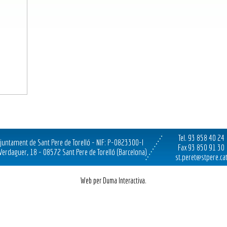
Tel. 93 858 40 24
juntament de Sant Pere de Torelló - NIF: P-0823300-I
Fax 93 850 91 30
 Verdaguer, 18 - 08572 Sant Pere de Torelló (Barcelona)
st.peret@stpere.ca
Web per Duma Interactiva.