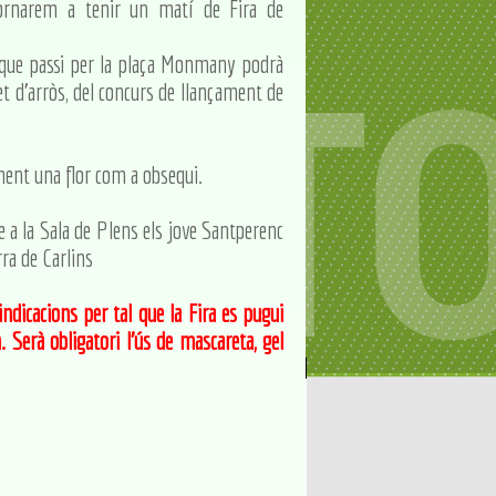
tornarem a tenir un matí de Fira de
m que passi per la plaça Monmany podrà
et d'arròs, del concurs de llançament de
ment una flor com a obsequi.
 a la Sala de Plens els jove Santperenc
rra de Carlins
ndicacions per tal que la Fira es pugui
Serà obligatori l'ús de mascareta, gel