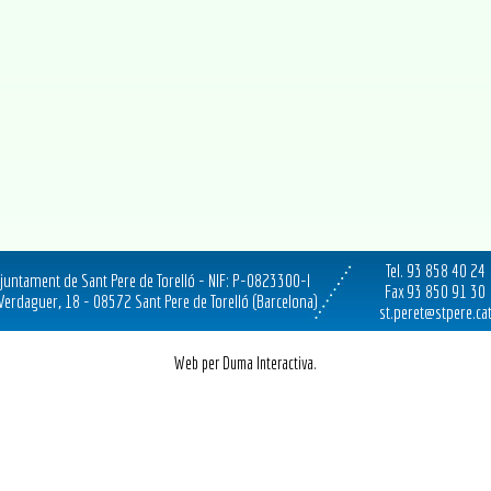
Tel. 93 858 40 24
juntament de Sant Pere de Torelló - NIF: P-0823300-I
Fax 93 850 91 30
 Verdaguer, 18 - 08572 Sant Pere de Torelló (Barcelona)
st.peret@stpere.ca
Web per Duma Interactiva.