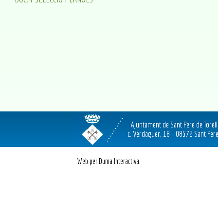
Ajuntament de Sant Pere de Torel
c. Verdaguer, 18 - 08572 Sant Pere
Web per Duma Interactiva.