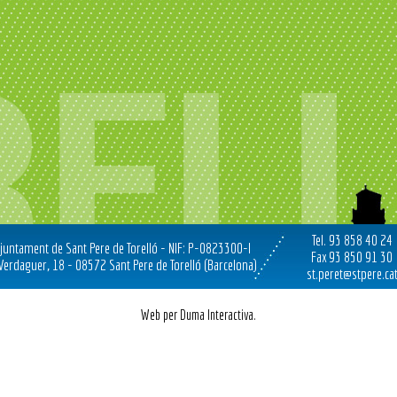
Tel. 93 858 40 24
juntament de Sant Pere de Torelló - NIF: P-0823300-I
Fax 93 850 91 30
 Verdaguer, 18 - 08572 Sant Pere de Torelló (Barcelona)
st.peret@stpere.ca
Web per Duma Interactiva.